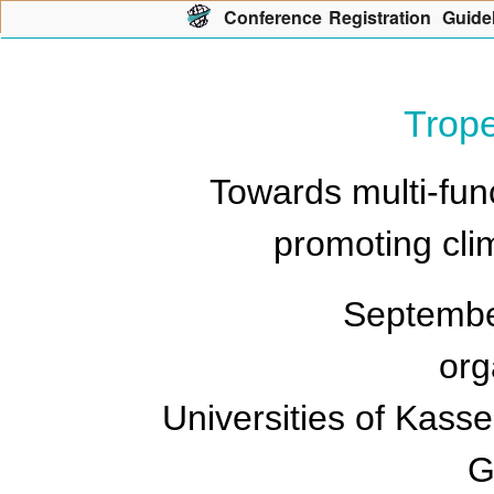
Con
f
erence
R
egistration
G
uide
Trop
Towards multi-fun
promoting clim
Septembe
org
Universities of Kasse
G